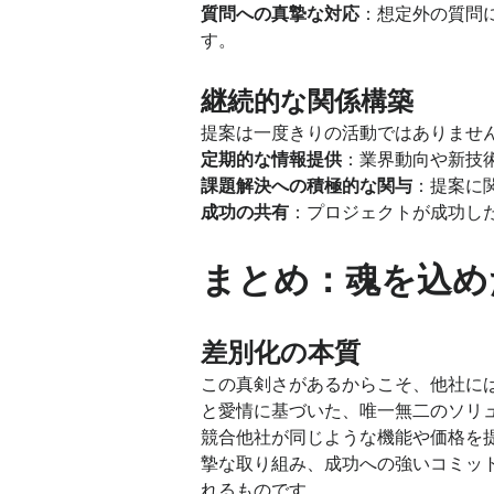
質問への真摯な対応
：想定外の質問
す。
継続的な関係構築
提案は一度きりの活動ではありませ
定期的な情報提供
：業界動向や新技
課題解決への積極的な関与
：提案に
成功の共有
：プロジェクトが成功し
まとめ：魂を込め
差別化の本質
この真剣さがあるからこそ、他社に
と愛情に基づいた、唯一無二のソリ
競合他社が同じような機能や価格を
摯な取り組み、成功への強いコミッ
れるものです。