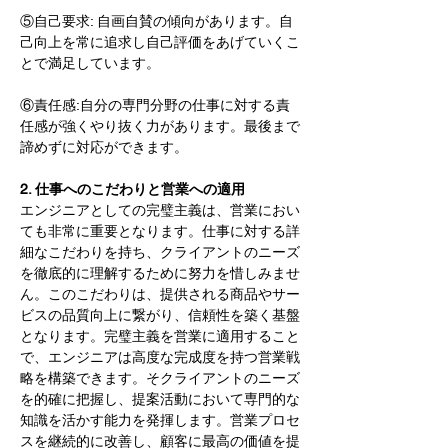
⑤自己要求: 自画自賛の傾向があります。自
己向上を常に追求し自己評価をあげていくこ
とで満足しています。
⑥責任感:自分の専門分野の仕事に対する責
任感が強くやり抜く力があります。最後まで
諦めずに対応ができます。
2. 仕事へのこだわりと営業への適用
エンジニアとしての完璧主義は、営業におい
ても非常に重要となります。仕事に対する詳
細なこだわりを持ち、クライアントのニーズ
を徹底的に理解するために努力を惜しみませ
ん。このこだわりは、提供される商品やサー
ビスの品質向上に繋がり、信頼性を築く基盤
となります。完璧主義を営業に適用すること
で、エンジニアは高度な完成度を持つ営業戦
略を構築できます。そクライアントのニーズ
を的確に把握し、提案活動において専門的な
知識を活かす能力を発揮します。営業プロセ
スを継続的に改善し、顧客に最高の価値を提