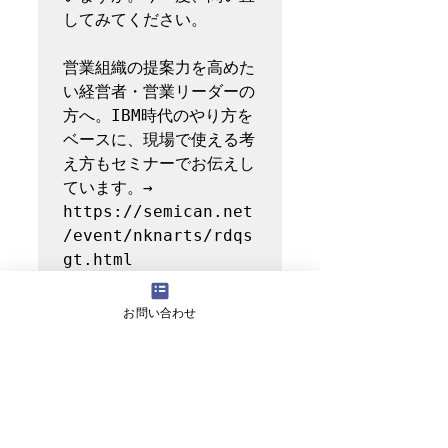
してみてください。

営業組織の提案力を高めた
い経営者・営業リーダーの
方へ。IBM時代のやり方を
ベースに、現場で使える考
え方もセミナーでお伝えし
ています。→ 
https://semican.net
/event/nknarts/rdqs
gt.html

「うちの営業組織は何から
お問い合わせ
手をつければいいのか」
──そんなお悩みは、まず
無料相談でお話しくださ
い。→ 
https://www.nknarts