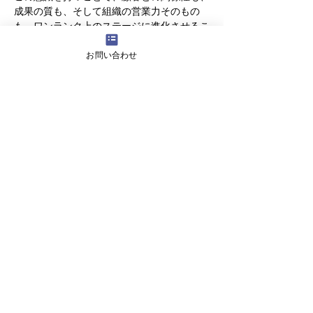
成果の質も、そして組織の営業力そのもの
も、ワンランク上のステージに進化させるこ
とができるのです。
お問い合わせ
今後、AIや自動化が進む中でも、人にしかで
きない「感性」と、AIには負けない「論理」
を両立することこそが、営業パーソンの生き
残る道です。
前の記事へ
次の記事へ